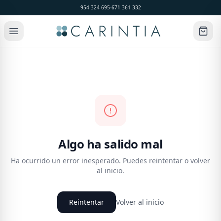
954 324 695
·
671 361 332
Algo ha salido mal
Ha ocurrido un error inesperado. Puedes reintentar o volver
al inicio.
Reintentar
Volver al inicio