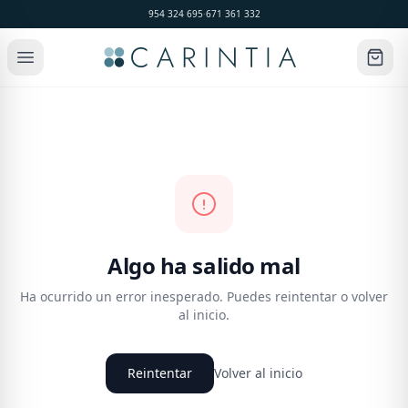
954 324 695
·
671 361 332
Algo ha salido mal
Ha ocurrido un error inesperado. Puedes reintentar o volver
al inicio.
Reintentar
Volver al inicio