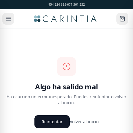
954 324 695
·
671 361 332
Algo ha salido mal
Ha ocurrido un error inesperado. Puedes reintentar o volver
al inicio.
Reintentar
Volver al inicio