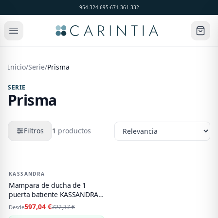
954 324 695
·
671 361 332
Inicio
/
Serie
/
Prisma
SERIE
Prisma
Filtros
1
productos
Productos de
Prisma
KASSANDRA
-
17
%
Mampara de ducha de 1
puerta batiente KASSANDRA
PRISMA500 Abatible
597,04 €
722,37 €
Desde
Cromo/Negro Mate