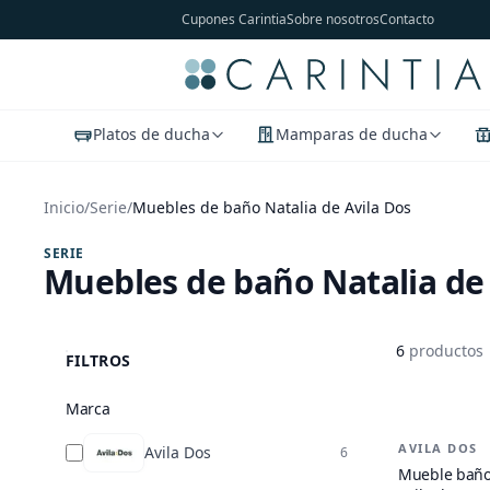
Cupones Carintia
Sobre nosotros
Contacto
Platos de ducha
Mamparas de ducha
Inicio
/
Serie
/
Muebles de baño Natalia de Avila Dos
SERIE
Muebles de baño Natalia de 
6
productos
FILTROS
Marca
Productos 
AVILA DOS
-
23
%
Avila Dos
6
Mueble baño 