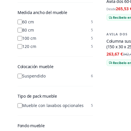
Avila dos 60
265,53 
Desde
Medida ancho del mueble
Recíbelo en
60 cm
5
80 cm
5
AVILA DOS
-
23
%
100 cm
5
Columna susp
120 cm
(150 x 30 x 2
5
263,67 €
342,
Recíbelo en
Colocación mueble
Suspendido
6
Tipo de pack mueble
Mueble con lavabos opcionales
5
Fondo mueble