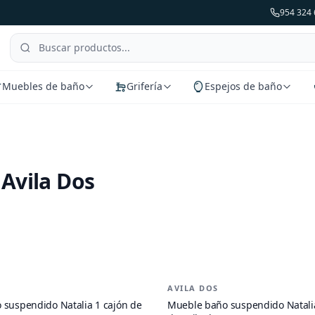
954 324 
Muebles de baño
Grifería
Espejos de baño
Avila Dos
de
Muebles de baño Natalia de Avila Dos
AVILA DOS
-
23
%
suspendido Natalia 1 cajón de
Mueble baño suspendido Natalia