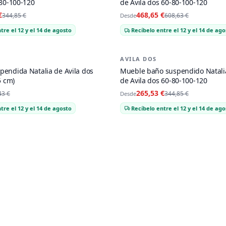
-80-100-120
de Avila dos 60-80-100-120
€
468,65 €
344,85 €
608,63 €
Desde
tre el 12 y el 14 de agosto
Recíbelo entre el 12 y el 14 de ago
AVILA DOS
-
23
%
endida Natalia de Avila dos
Mueble baño suspendido Natalia
5 cm)
de Avila dos 60-80-100-120
265,53 €
43 €
344,85 €
Desde
tre el 12 y el 14 de agosto
Recíbelo entre el 12 y el 14 de ago