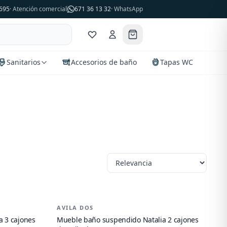
695
· Atención comercial
671 36 13 32
· WhatsApp
Sanitarios
Accesorios de baño
Tapas WC
AVILA DOS
-
23
%
 3 cajones
Mueble baño suspendido Natalia 2 cajones