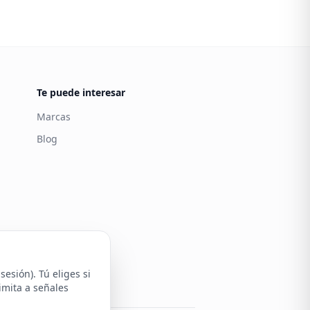
Te puede interesar
Marcas
Blog
Carintia
Atención al cliente
esión). Tú eliges si
imita a señales
stra política de cookies