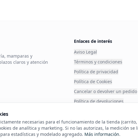
Enlaces de interés
Aviso Legal
ería, mamparas y
Términos y condiciones
plazos claros y atención
Política de privacidad
Política de Cookies
Cancelar o devolver un pedido
Política de devoluciones
Financia tu compra
kies
Envío
ctamente necesarias para el funcionamiento de la tienda (carrito, s
kies de analítica y marketing. Si no las autorizas, la medición se l
sobre nue
s para estadísticas y modelado agregado.
Más información
.