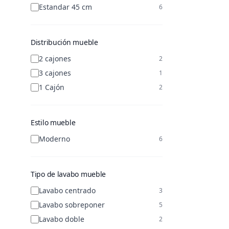
Estandar 45 cm
6
Distribución mueble
2 cajones
2
3 cajones
1
1 Cajón
2
Estilo mueble
Moderno
6
Tipo de lavabo mueble
Lavabo centrado
3
Lavabo sobreponer
5
Lavabo doble
2