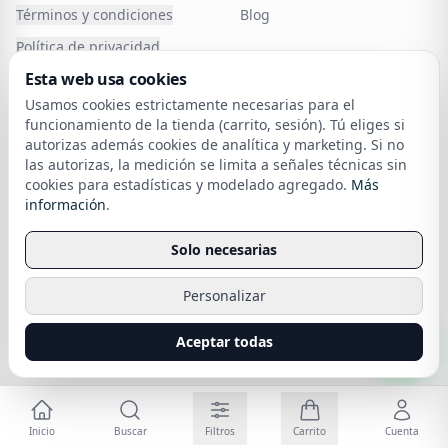
Términos y condiciones
Blog
Política de privacidad
Esta web usa cookies
Política de Cookies
Carintia
Usamos cookies estrictamente necesarias para el
Atención al cliente
Cancelar o devolver un
funcionamiento de la tienda (carrito, sesión). Tú eliges si
pedido
autorizas además cookies de analítica y marketing. Si no
Política de devoluciones
las autorizas, la medición se limita a señales técnicas sin
cookies para estadísticas y modelado agregado.
Más
Financia tu compra
sobre nuestra política de cookies
información
.
Envío
Solo necesarias
Personalizar
Todos los derechos reservados
Carintia
. Creado por
SEORO
.
Aceptar todas
Inicio
Buscar
Filtros
Carrito
Cuenta