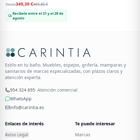
serie Doly(60, 80, 100 y 120)
349,39 €
465,85 €
Desde
Recíbelo entre el 21 y el 28 de
agosto
Estilo en tu baño. Muebles, espejos, grifería, mamparas y
sanitarios de marcas especializadas, con plazos claros y
atención experta.
954 324 695
· Atención comercial
WhatsApp
info@carintia.es
Enlaces de interés
Te puede interesar
Aviso Legal
Marcas