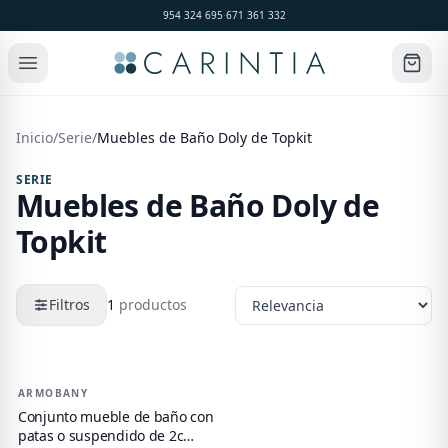
954 324 695
·
671 361 332
Inicio
/
Serie
/
Muebles de Baño Doly de Topkit
SERIE
Muebles de Baño Doly de
Topkit
Filtros
1
productos
Productos de
Muebles de Baño Doly de Topkit
ARMOBANY
-
25
%
Conjunto mueble de baño con
patas o suspendido de 2c