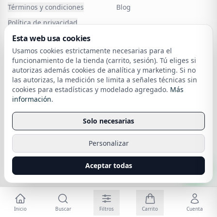
Términos y condiciones
Blog
Política de privacidad
Esta web usa cookies
Política de Cookies
Carintia
Usamos cookies estrictamente necesarias para el
Atención al cliente
Cancelar o devolver un
funcionamiento de la tienda (carrito, sesión). Tú eliges si
pedido
autorizas además cookies de analítica y marketing. Si no
Política de devoluciones
las autorizas, la medición se limita a señales técnicas sin
cookies para estadísticas y modelado agregado.
Más
Financia tu compra
sobre nuestra política de cookies
información
.
Envío
Solo necesarias
Personalizar
Todos los derechos reservados
Carintia
. Creado por
SEORO
.
Aceptar todas
Inicio
Buscar
Filtros
Carrito
Cuenta