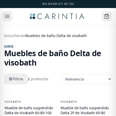
954 324 695
·
671 361 332
Inicio
/
Serie
/
Muebles de baño Delta de visobath
SERIE
Muebles de baño Delta de
visobath
Filtros
2
productos
Productos de
Muebles de baño Delta de visobath
VISOBATH
-
17
%
VISOBATH
-
17
%
Mueble de baño suspendido
Mueble de baño suspendido
Delta de Visobath 60-80-100
Delta 2P de Visobath 60-80