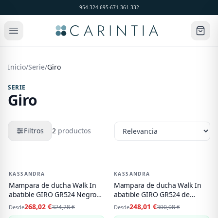
954 324 695
·
671 361 332
Inicio
/
Serie
/
Giro
SERIE
Giro
Filtros
2
productos
Productos de
Giro
KASSANDRA
-
17
%
KASSANDRA
-
17
%
Mampara de ducha Walk In
Mampara de ducha Walk In
abatible GIRO GR524 Negro
abatible GIRO GR524 de
Mate de Kassandra
Kassandra
268,02 €
248,01 €
324,28 €
300,08 €
Desde
Desde