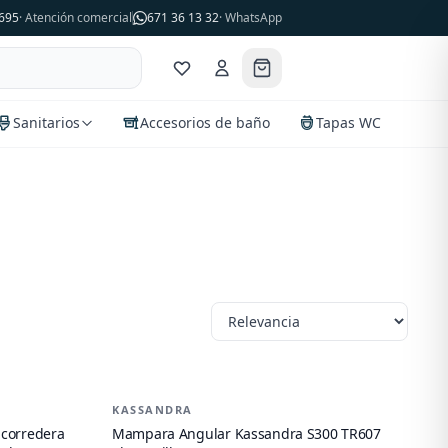
695
· Atención comercial
671 36 13 32
· WhatsApp
Sanitarios
Accesorios de baño
Tapas WC
KASSANDRA
-
21
%
 corredera
Mampara Angular Kassandra S300 TR607