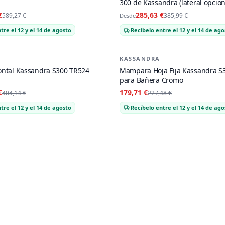
300 de Kassandra (lateral opcion
€
285,63 €
589,27 €
385,99 €
Desde
tre el 12 y el 14 de agosto
Recíbelo entre el 12 y el 14 de ago
KASSANDRA
-
21
%
ntal Kassandra S300 TR524
Mampara Hoja Fija Kassandra S
para Bañera Cromo
€
179,71 €
404,14 €
227,48 €
tre el 12 y el 14 de agosto
Recíbelo entre el 12 y el 14 de ago