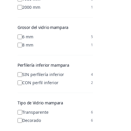
2000 mm
1
Grosor del vidrio mampara
6 mm
5
8 mm
1
Perfilería inferior mampara
SIN perfilería inferior
4
CON perfil inferior
2
Tipo de Vidrio mampara
Transparente
6
Decorado
6