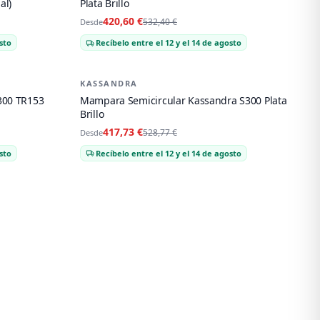
al)
Plata Brillo
420,60 €
532,40 €
Desde
sto
Recíbelo entre el 12 y el 14 de agosto
KASSANDRA
-
21
%
300 TR153
Mampara Semicircular Kassandra S300 Plata
Brillo
417,73 €
528,77 €
Desde
sto
Recíbelo entre el 12 y el 14 de agosto