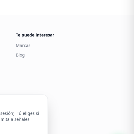
Te puede interesar
Marcas
Blog
Carintia
Atención al cliente
esión). Tú eliges si
imita a señales
stra política de cookies