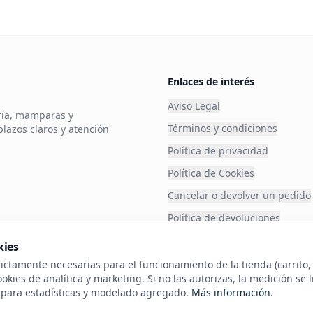
Enlaces de interés
Aviso Legal
ería, mamparas y
Términos y condiciones
plazos claros y atención
Política de privacidad
Política de Cookies
Cancelar o devolver un pedido
Política de devoluciones
Financia tu compra
kies
Envío
ctamente necesarias para el funcionamiento de la tienda (carrito, s
kies de analítica y marketing. Si no las autorizas, la medición se l
sobre nue
s para estadísticas y modelado agregado.
Más información
.