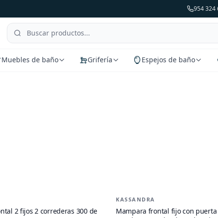
954 324 
Muebles de baño
Grifería
Espejos de baño
de
300 de Kassandra
KASSANDRA
-
26
%
tal 2 fijos 2 correderas 300 de
Mampara frontal fijo con puerta