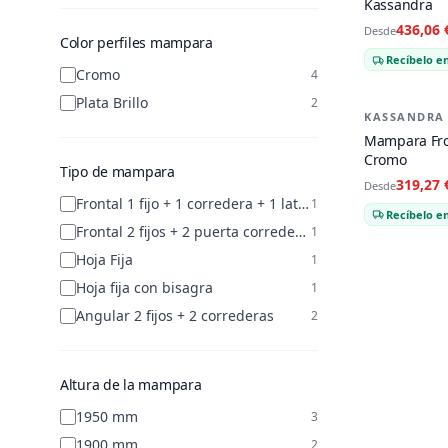
Kassandra
436,06 
Desde
Color perfiles mampara
Recíbelo en
Cromo
4
Plata Brillo
2
KASSANDRA
-
21
%
Mampara Fro
Cromo
Tipo de mampara
319,27 
Desde
Frontal 1 fijo + 1 corredera + 1 lateral opcional
1
Recíbelo en
Frontal 2 fijos + 2 puerta correderas
1
Hoja Fija
1
Hoja fija con bisagra
1
Angular 2 fijos + 2 correderas
2
Altura de la mampara
1950 mm
3
1900 mm
2