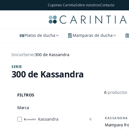
Cupones Carintia
Sobre nosotros
Contacto
Platos de ducha
Mamparas de ducha
Inicio
/
Serie
/
300 de Kassandra
SERIE
300 de Kassandra
6
productos
FILTROS
Marca
Productos 
KASSANDRA
-
26
%
Kassandra
6
Mampara fron