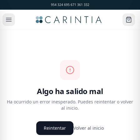
954 324 695
·
671 361 332
Algo ha salido mal
Ha ocurrido un error inesperado. Puedes reintentar o volver
al inicio.
Reintentar
Volver al inicio