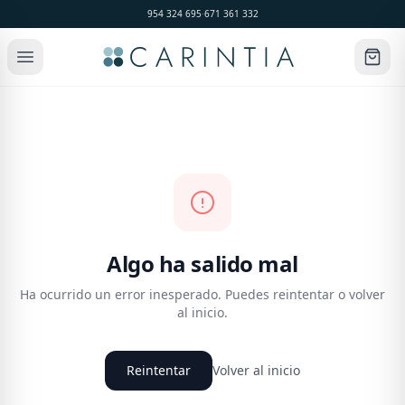
954 324 695
·
671 361 332
Algo ha salido mal
Ha ocurrido un error inesperado. Puedes reintentar o volver
al inicio.
Reintentar
Volver al inicio