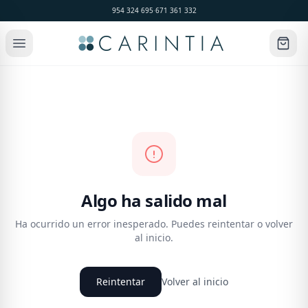
954 324 695
·
671 361 332
Algo ha salido mal
Ha ocurrido un error inesperado. Puedes reintentar o volver
al inicio.
Reintentar
Volver al inicio