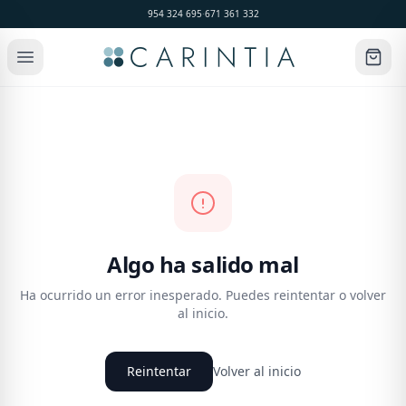
954 324 695
·
671 361 332
Algo ha salido mal
Ha ocurrido un error inesperado. Puedes reintentar o volver
al inicio.
Reintentar
Volver al inicio