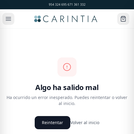
954 324 695
·
671 361 332
Algo ha salido mal
Ha ocurrido un error inesperado. Puedes reintentar o volver
al inicio.
Reintentar
Volver al inicio