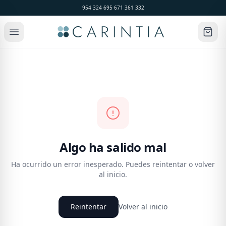
954 324 695
·
671 361 332
Algo ha salido mal
Ha ocurrido un error inesperado. Puedes reintentar o volver
al inicio.
Reintentar
Volver al inicio