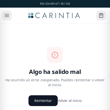
954 324 695
·
671 361 332
Algo ha salido mal
Ha ocurrido un error inesperado. Puedes reintentar o volver
al inicio.
Reintentar
Volver al inicio