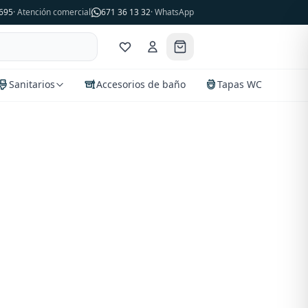
695
· Atención comercial
671 36 13 32
· WhatsApp
Sanitarios
Accesorios de baño
Tapas WC