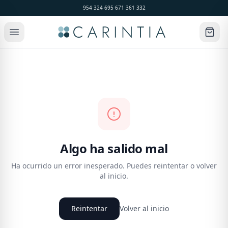
954 324 695
·
671 361 332
Algo ha salido mal
Ha ocurrido un error inesperado. Puedes reintentar o volver
al inicio.
Reintentar
Volver al inicio