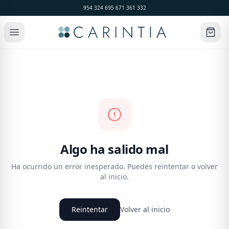
954 324 695
·
671 361 332
Algo ha salido mal
Ha ocurrido un error inesperado. Puedes reintentar o volver
al inicio.
Reintentar
Volver al inicio