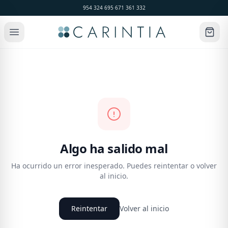
954 324 695
·
671 361 332
Algo ha salido mal
Ha ocurrido un error inesperado. Puedes reintentar o volver
al inicio.
Reintentar
Volver al inicio