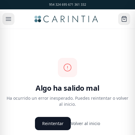
954 324 695
·
671 361 332
Algo ha salido mal
Ha ocurrido un error inesperado. Puedes reintentar o volver
al inicio.
Reintentar
Volver al inicio