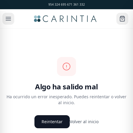
954 324 695
·
671 361 332
Algo ha salido mal
Ha ocurrido un error inesperado. Puedes reintentar o volver
al inicio.
Reintentar
Volver al inicio