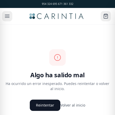
954 324 695
·
671 361 332
Algo ha salido mal
Ha ocurrido un error inesperado. Puedes reintentar o volver
al inicio.
Reintentar
Volver al inicio