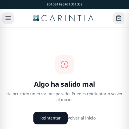
954 324 695
·
671 361 332
Algo ha salido mal
Ha ocurrido un error inesperado. Puedes reintentar o volver
al inicio.
Reintentar
Volver al inicio