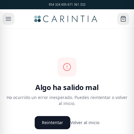
954 324 695
·
671 361 332
Algo ha salido mal
Ha ocurrido un error inesperado. Puedes reintentar o volver
al inicio.
Reintentar
Volver al inicio