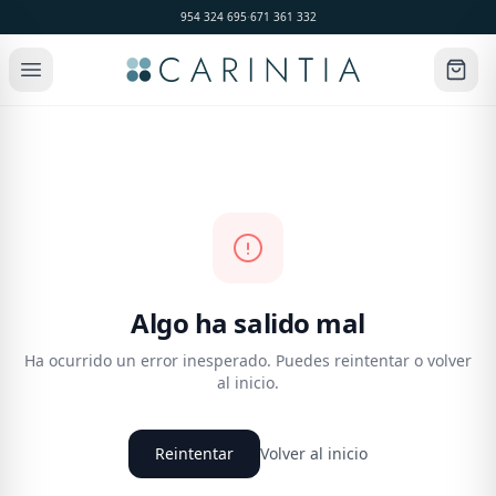
954 324 695
·
671 361 332
Algo ha salido mal
Ha ocurrido un error inesperado. Puedes reintentar o volver
al inicio.
Reintentar
Volver al inicio