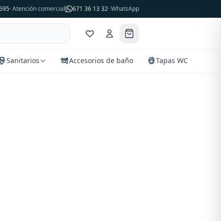
695
· Atención comercial
671 36 13 32
· WhatsApp
Sanitarios
Accesorios de baño
Tapas WC