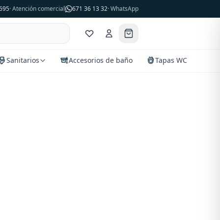
695
· Atención comercial
671 36 13 32
· WhatsApp
Sanitarios
Accesorios de baño
Tapas WC