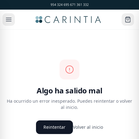
954 324 695
·
671 361 332
Algo ha salido mal
Ha ocurrido un error inesperado. Puedes reintentar o volver
al inicio.
Reintentar
Volver al inicio