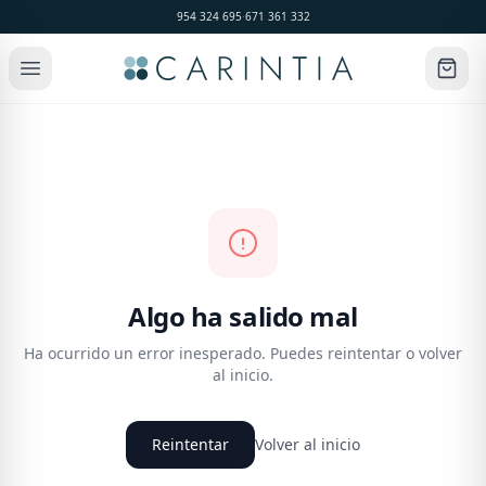
954 324 695
·
671 361 332
Algo ha salido mal
Ha ocurrido un error inesperado. Puedes reintentar o volver
al inicio.
Reintentar
Volver al inicio