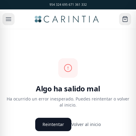
954 324 695
·
671 361 332
Algo ha salido mal
Ha ocurrido un error inesperado. Puedes reintentar o volver
al inicio.
Reintentar
Volver al inicio