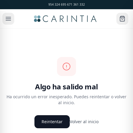
954 324 695
·
671 361 332
Algo ha salido mal
Ha ocurrido un error inesperado. Puedes reintentar o volver
al inicio.
Reintentar
Volver al inicio