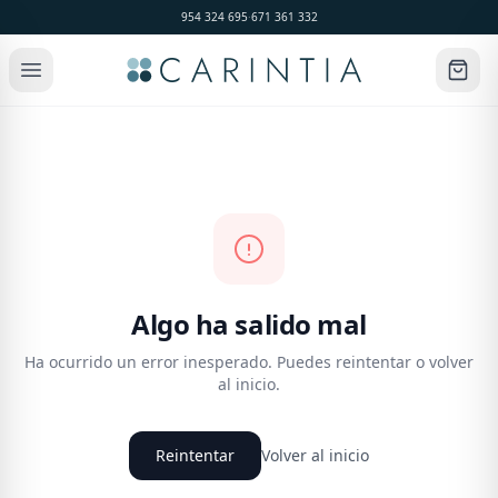
954 324 695
·
671 361 332
Algo ha salido mal
Ha ocurrido un error inesperado. Puedes reintentar o volver
al inicio.
Reintentar
Volver al inicio