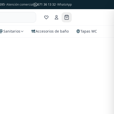
695
· Atención comercial
671 36 13 32
· WhatsApp
Sanitarios
Accesorios de baño
Tapas WC