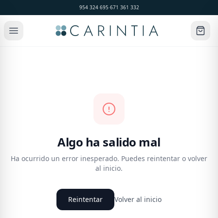
954 324 695
·
671 361 332
Algo ha salido mal
Ha ocurrido un error inesperado. Puedes reintentar o volver
al inicio.
Reintentar
Volver al inicio