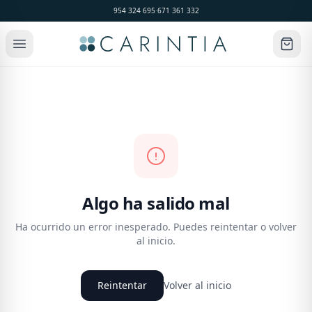
954 324 695
·
671 361 332
Algo ha salido mal
Ha ocurrido un error inesperado. Puedes reintentar o volver
al inicio.
Reintentar
Volver al inicio