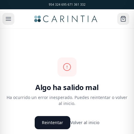
954 324 695
·
671 361 332
Algo ha salido mal
Ha ocurrido un error inesperado. Puedes reintentar o volver
al inicio.
Reintentar
Volver al inicio