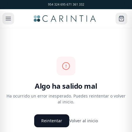
954 324 695
·
671 361 332
Algo ha salido mal
Ha ocurrido un error inesperado. Puedes reintentar o volver
al inicio.
Reintentar
Volver al inicio