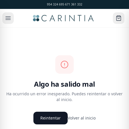
954 324 695
·
671 361 332
Algo ha salido mal
Ha ocurrido un error inesperado. Puedes reintentar o volver
al inicio.
Reintentar
Volver al inicio