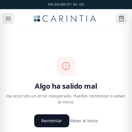
954 324 695
·
671 361 332
Algo ha salido mal
Ha ocurrido un error inesperado. Puedes reintentar o volver
al inicio.
Reintentar
Volver al inicio