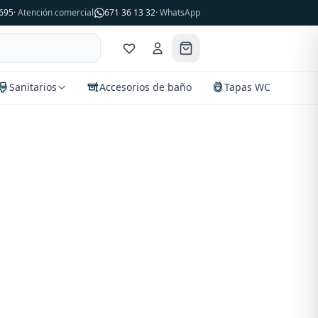
695
· Atención comercial
671 36 13 32
· WhatsApp
Sanitarios
Accesorios de baño
Tapas WC