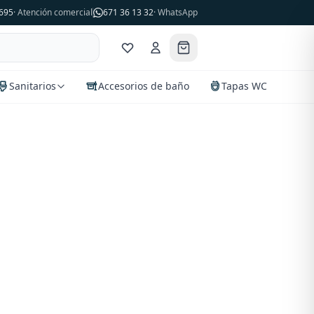
695
· Atención comercial
671 36 13 32
· WhatsApp
Sanitarios
Accesorios de baño
Tapas WC