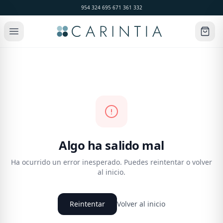
954 324 695
·
671 361 332
Algo ha salido mal
Ha ocurrido un error inesperado. Puedes reintentar o volver
al inicio.
Reintentar
Volver al inicio