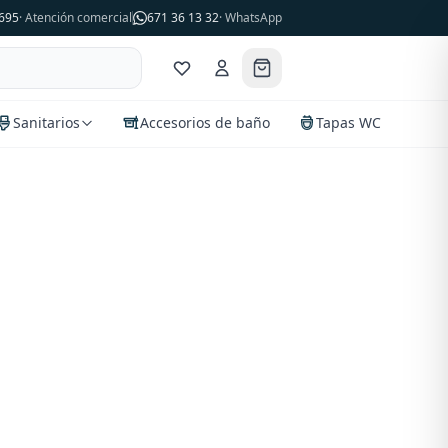
695
· Atención comercial
671 36 13 32
· WhatsApp
Sanitarios
Accesorios de baño
Tapas WC