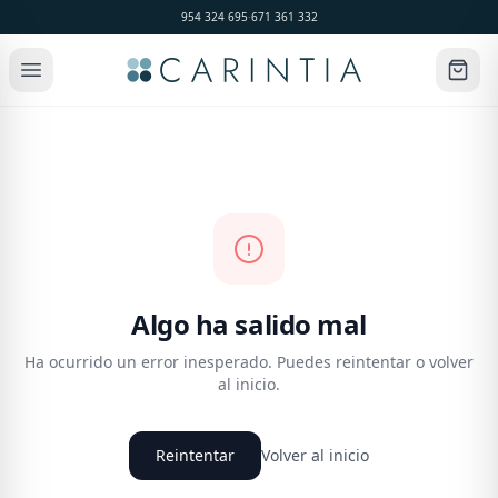
954 324 695
·
671 361 332
Algo ha salido mal
Ha ocurrido un error inesperado. Puedes reintentar o volver
al inicio.
Reintentar
Volver al inicio