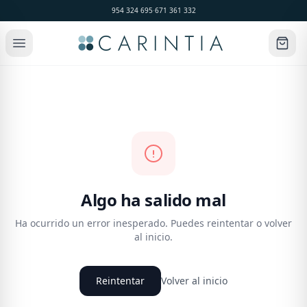
954 324 695
·
671 361 332
Algo ha salido mal
Ha ocurrido un error inesperado. Puedes reintentar o volver
al inicio.
Reintentar
Volver al inicio