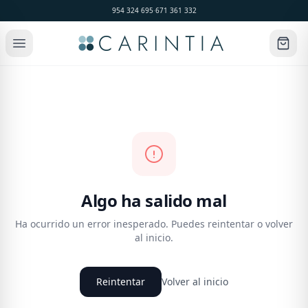
954 324 695
·
671 361 332
Algo ha salido mal
Ha ocurrido un error inesperado. Puedes reintentar o volver
al inicio.
Reintentar
Volver al inicio