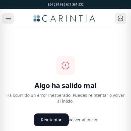
954 324 695
·
671 361 332
Algo ha salido mal
Ha ocurrido un error inesperado. Puedes reintentar o volver
al inicio.
Reintentar
Volver al inicio