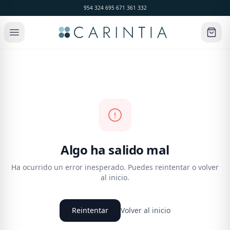
954 324 695
·
671 361 332
Algo ha salido mal
Ha ocurrido un error inesperado. Puedes reintentar o volver
al inicio.
Reintentar
Volver al inicio