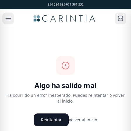
954 324 695
·
671 361 332
Algo ha salido mal
Ha ocurrido un error inesperado. Puedes reintentar o volver
al inicio.
Reintentar
Volver al inicio